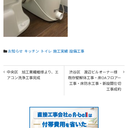
お知らせ
キッチン
トイレ
施工実績
設備工事
投
中央区 旭工業繊維様より、エ
渋谷区 渡辺ビルオーナー様
稿
アコン洗浄工事完成
既存壁解体工事・床OAフロアー
工事・床防水工事・新設間仕切
ナ
工事成約
ビ
ゲ
ー
シ