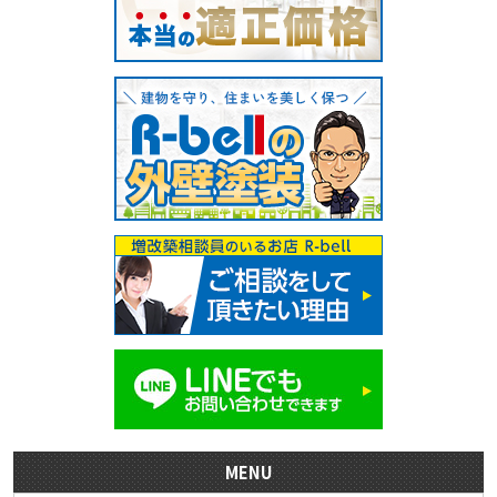
ョ
ン
MENU