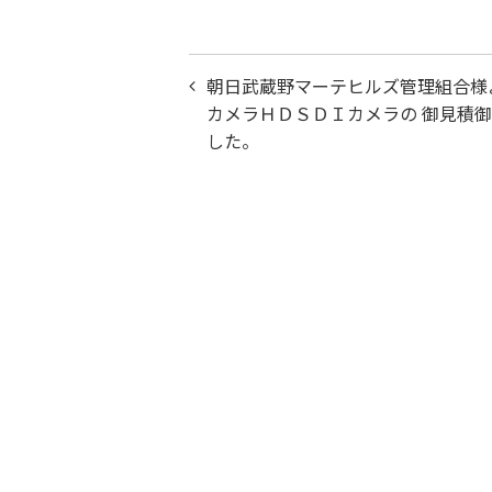
投
朝日武蔵野マーテヒルズ管理組合様
稿
カメラＨＤＳＤＩカメラの 御見積
した。
ナ
ビ
ゲ
ー
シ
ョ
ン